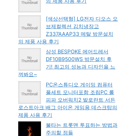
의 제품 사용 후기
[색상선택형] LG전자 디오스 오
브제컬렉션 김치냉장고
Z337AAAP33 메탈 방문설치
의 제품 사용 후기
삼성 BESPOKE 에어드레서
DF10B9500WS 방문설치 후
기! 최고의 성능과 디자인을 느
껴봐요~
PC온스튜디오 게이밍 컴퓨터
풀세트 모니터포함 조립PC 롤
피파 오버워치2 발로란트 서든
로스트아크 배그 아이온 게임용 데스크탑의
제품 사용 후기
불타는 트롯맨 투표하는 방법과
주의할 점들