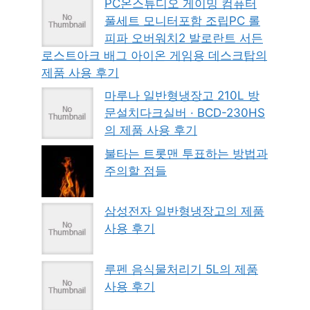
PC온스튜디오 게이밍 컴퓨터
풀세트 모니터포함 조립PC 롤
피파 오버워치2 발로란트 서든
로스트아크 배그 아이온 게임용 데스크탑의
제품 사용 후기
마루나 일반형냉장고 210L 방
문설치다크실버 · BCD-230HS
의 제품 사용 후기
불타는 트롯맨 투표하는 방법과
주의할 점들
삼성전자 일반형냉장고의 제품
사용 후기
루펜 음식물처리기 5L의 제품
사용 후기