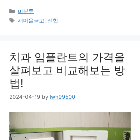
Categories
미분류
Tags
새마을금고
,
신협
치과 임플란트의 가격을
살펴보고 비교해보는 방
법!
2024-04-19
by
lwh99500