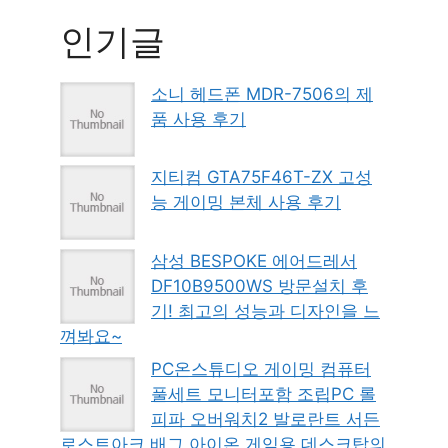
인기글
소니 헤드폰 MDR-7506의 제
품 사용 후기
지티컴 GTA75F46T-ZX 고성
능 게이밍 본체 사용 후기
삼성 BESPOKE 에어드레서
DF10B9500WS 방문설치 후
기! 최고의 성능과 디자인을 느
껴봐요~
PC온스튜디오 게이밍 컴퓨터
풀세트 모니터포함 조립PC 롤
피파 오버워치2 발로란트 서든
로스트아크 배그 아이온 게임용 데스크탑의