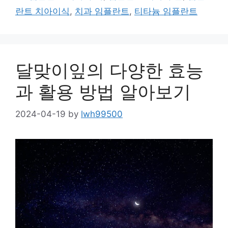
란트 치아이식
,
치과 임플란트
,
티타늄 임플란트
달맞이잎의 다양한 효능
과 활용 방법 알아보기
2024-04-19
by
lwh99500