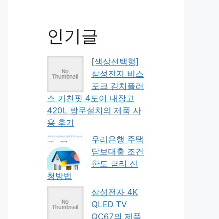
인기글
[색상선택형]
삼성전자 비스
포크 김치플러
스 키친핏 4도어 내장고
420L 방문설치의 제품 사
용 후기
우리은행 주택
담보대출 조건
한도 금리 신
청방법
삼성전자 4K
QLED TV
QC67의 제품