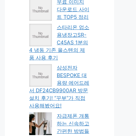
무료 이미지
다운로드 사이
트 TOP5 정리
스타리온 업소
용냉장고SR-
C45AS 1분의
4 냉동 기존 올스텐의 제
품 사용 후기
삼성전자
BESPOKE 대
용량 에어드레
서 DF24CB9900AR 방문
설치 후기! “꾸부”가 직접
사용해봤어요!
자급제폰 개통
하는 신속하고
간편한 방법들