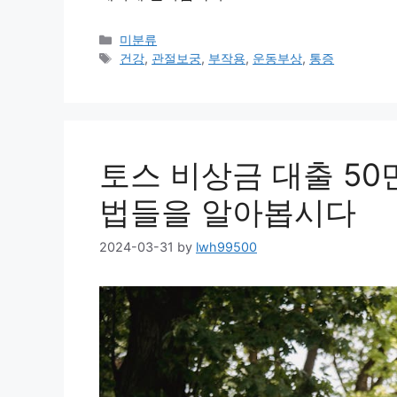
Categories
미분류
Tags
건강
,
관절보궁
,
부작용
,
운동부상
,
통증
토스 비상금 대출 5
법들을 알아봅시다
2024-03-31
by
lwh99500