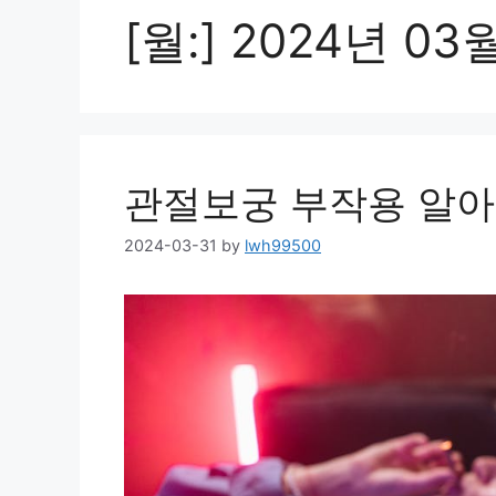
[월:]
2024년 03
관절보궁 부작용 알
2024-03-31
by
lwh99500