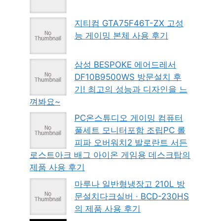
지티컴 GTA75F46T-ZX 고성
능 게이밍 본체 사용 후기
삼성 BESPOKE 에어드레서
DF10B9500WS 방문설치 후
기! 최고의 성능과 디자인을 느
껴봐요~
PC온스튜디오 게이밍 컴퓨터
풀세트 모니터포함 조립PC 롤
피파 오버워치2 발로란트 서든
로스트아크 배그 아이온 게임용 데스크탑의
제품 사용 후기
마루나 일반형냉장고 210L 방
문설치다크실버 · BCD-230HS
의 제품 사용 후기