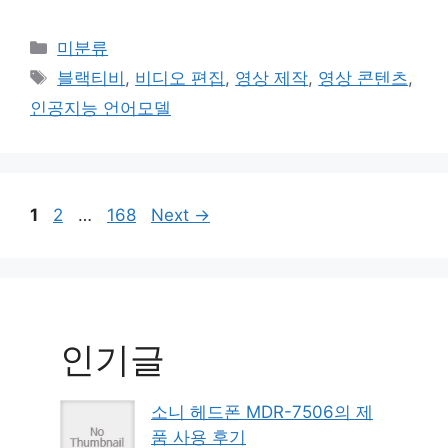
Categories
미분류
Tags
블랙티비
,
비디오 편집
,
영상 제작
,
영상 콘텐츠
,
인공지능 언어모델
Page
Page
Page
1
2
…
168
Next
→
인기글
소니 헤드폰 MDR-7506의 제
품 사용 후기