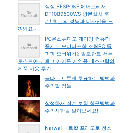
삼성 BESPOKE 에어드레서
DF10B9500WS 방문설치 후
기! 최고의 성능과 디자인을 느
껴봐요~
PC온스튜디오 게이밍 컴퓨터
풀세트 모니터포함 조립PC 롤
피파 오버워치2 발로란트 서든
로스트아크 배그 아이온 게임용 데스크탑의
제품 사용 후기
불타는 트롯맨 투표하는 방법과
주의할 점들
삼성화재 실손 보험 청구방법과
주의사항을 알아보세요!
Narwal 나르왈 프레오로 청소