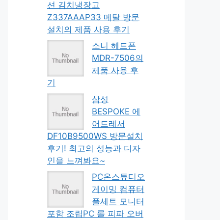
션 김치냉장고
Z337AAAP33 메탈 방문
설치의 제품 사용 후기
소니 헤드폰
MDR-7506의
제품 사용 후
기
삼성
BESPOKE 에
어드레서
DF10B9500WS 방문설치
후기! 최고의 성능과 디자
인을 느껴봐요~
PC온스튜디오
게이밍 컴퓨터
풀세트 모니터
포함 조립PC 롤 피파 오버