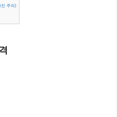
진 주의)
격