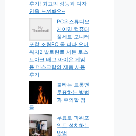
후기! 최고의 성능과 디자
인을 느껴봐요~
PC온스튜디오
게이밍 컴퓨터
풀세트 모니터
포함 조립PC 롤 피파 오버
워치2 발로란트 서든 로스
트아크 배그 아이온 게임
용 데스크탑의 제품 사용
후기
불타는 트롯맨
투표하는 방법
과 주의할 점
들
무료로 파워포
인트 설치하는
방법