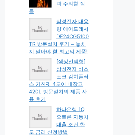
과 주의할 점
들
삼성전자 대용
량 에어드레서
DF24CG5100
TR 방문설치 후기 ~ 놓치
지 말아야 할 최고의 제품!
[색상선택형]
삼성전자 비스
포크 김치플러
스 키친핏 4도어 내장고
420L 방문설치의 제품 사
용 후기
하나은행 1Q
오토론 자동차
대출 조건 한
도 금리 신청방법