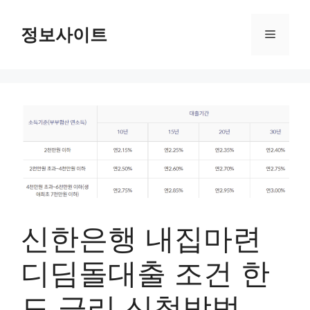
Skip
to
정보사이트
Menu
content
신한은행 내집마련
디딤돌대출 조건 한
도 금리 신청방법