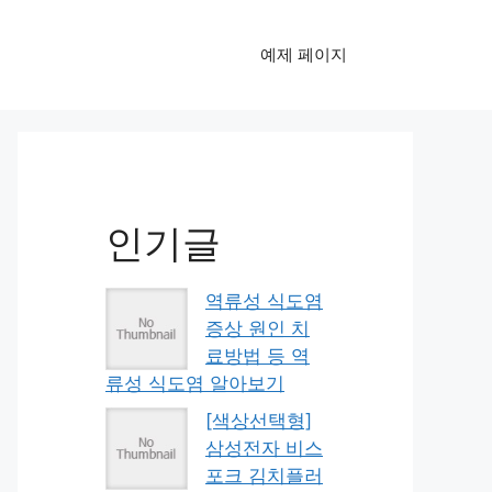
예제 페이지
인기글
역류성 식도염
증상 원인 치
료방법 등 역
류성 식도염 알아보기
[색상선택형]
삼성전자 비스
포크 김치플러