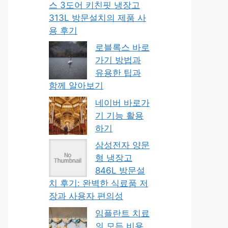
스 3도어 키친핏 냉장고
313L 방문설치의 제품 사
용 후기
로블록스 바로
가기 방법과
유용한 팁과
함께 알아보기
네이버 바로가
기 기능 활용
하기
삼성전자 양문
형 냉장고
846L 방문설
치 후기: 완벽한 식료품 저
장과 사용자 편의성
임플란트 치료
의 모든 비용