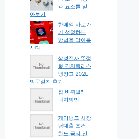
과 요소를 알
아보기
한메일 바로가
기 설정하는
방법을 알아봅
시다
삼성전자 뚜껑
형 김치플러스
냉장고 202L
방문설치 후기
집 바퀴벌레
퇴치방법
케이뱅크 사장
님대출 조건
한도 금리 신