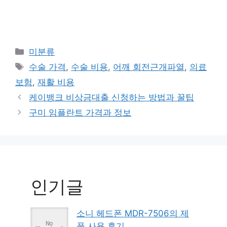
Categories
미분류
Tags
수술 가격
,
수술 비용
,
어깨 회전근개파열
,
의료
보험
,
재활 비용
케이뱅크 비상금대출 신청하는 방법과 꿀팁
구미 임플란트 가격과 정보
인기글
소니 헤드폰 MDR-7506의 제
품 사용 후기