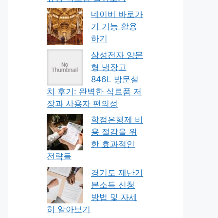
네이버 바로가
기 기능 활용
하기
삼성전자 양문
형 냉장고
846L 방문설
치 후기: 완벽한 식료품 저
장과 사용자 편의성
학점은행제 비
용 절감을 위
한 효과적인
전략들
경기도 재난기
본소득 신청
방법 및 자세
히 알아보기