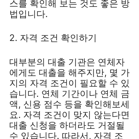
스를 확인해 보는 것도 좋은 방
법입니다.
2. 자격 조건 확인하기
대부분의 대출 기관은 연체자
에게도 대출을 해주지만, 몇 가
지의 자격 조건이 필요할 수 있
습니다. 연체 기간이나 연체 금
액, 신용 점수 등을 확인해보세
요. 자격 조건이 맞지 않는다면
대출 신청을 하더라도 거절될
수 있습니다. 따라서, 자격 조