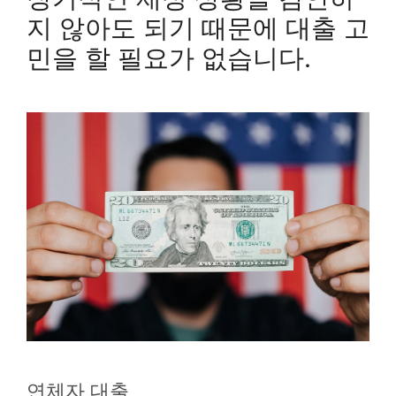
지 않아도 되기 때문에 대출 고
민을 할 필요가 없습니다.
연체자 대출