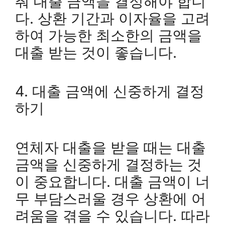
춰 대출 금액을 결정해야 합니
다. 상환 기간과 이자율을 고려
하여 가능한 최소한의 금액을
대출 받는 것이 좋습니다.
4. 대출 금액에 신중하게 결정
하기
연체자 대출을 받을 때는 대출
금액을 신중하게 결정하는 것
이 중요합니다. 대출 금액이 너
무 부담스러울 경우 상환에 어
려움을 겪을 수 있습니다. 따라