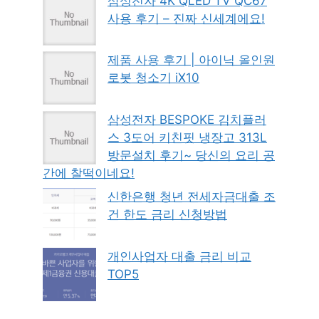
삼성전자 4K QLED TV QC67
사용 후기 – 진짜 신세계에요!
제품 사용 후기 | 아이닉 올인원
로봇 청소기 iX10
삼성전자 BESPOKE 김치플러
스 3도어 키친핏 냉장고 313L
방문설치 후기~ 당신의 요리 공
간에 찰떡이네요!
신한은행 청년 전세자금대출 조
건 한도 금리 신청방법
개인사업자 대출 금리 비교
TOP5