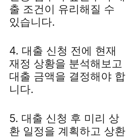
출 조건이 유리해질 수
있습니다.
4. 대출 신청 전에 현재
재정 상황을 분석해보고
대출 금액을 결정해야 합
니다.
5. 대출 신청 후 미리 상
환 일정을 계획하고 상환