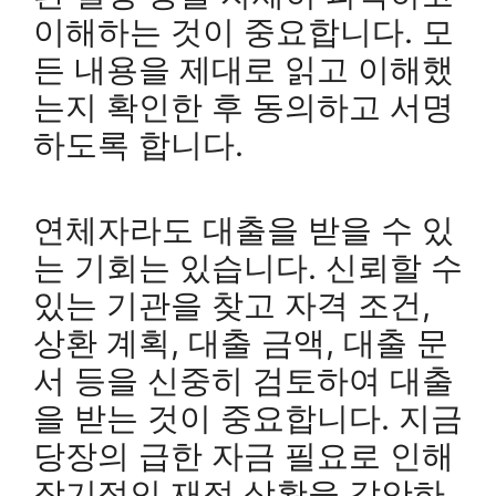
이해하는 것이 중요합니다. 모
든 내용을 제대로 읽고 이해했
는지 확인한 후 동의하고 서명
하도록 합니다.
연체자라도 대출을 받을 수 있
는 기회는 있습니다. 신뢰할 수
있는 기관을 찾고 자격 조건,
상환 계획, 대출 금액, 대출 문
서 등을 신중히 검토하여 대출
을 받는 것이 중요합니다. 지금
당장의 급한 자금 필요로 인해
장기적인 재정 상황을 감안하