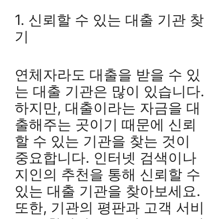
1. 신뢰할 수 있는 대출 기관 찾
기
연체자라도 대출을 받을 수 있
는 대출 기관은 많이 있습니다.
하지만, 대출이라는 자금을 대
출해주는 곳이기 때문에 신뢰
할 수 있는 기관을 찾는 것이
중요합니다. 인터넷 검색이나
지인의 추천을 통해 신뢰할 수
있는 대출 기관을 찾아보세요.
또한, 기관의 평판과 고객 서비