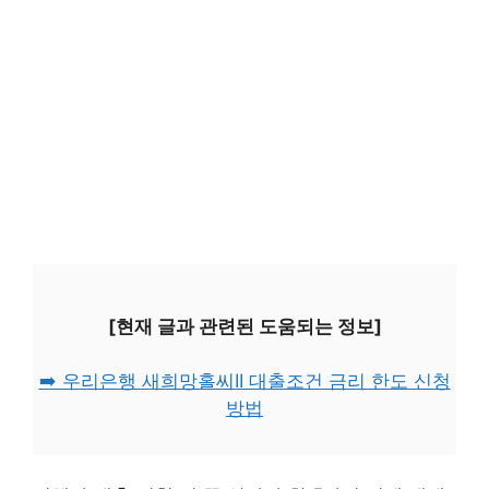
[현재 글과 관련된 도움되는 정보]
➡️ 우리은행 새희망홀씨II 대출조건 금리 한도 신청
방법