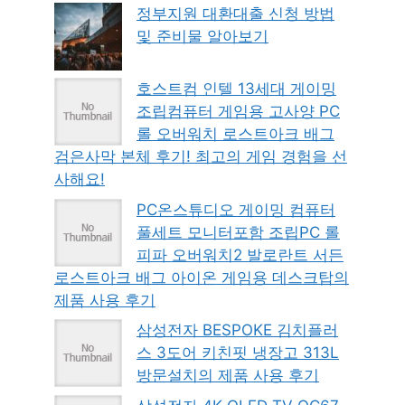
정부지원 대환대출 신청 방법
및 준비물 알아보기
호스트컴 인텔 13세대 게이밍
조립컴퓨터 게임용 고사양 PC
롤 오버워치 로스트아크 배그
검은사막 본체 후기! 최고의 게임 경험을 선
사해요!
PC온스튜디오 게이밍 컴퓨터
풀세트 모니터포함 조립PC 롤
피파 오버워치2 발로란트 서든
로스트아크 배그 아이온 게임용 데스크탑의
제품 사용 후기
삼성전자 BESPOKE 김치플러
스 3도어 키친핏 냉장고 313L
방문설치의 제품 사용 후기