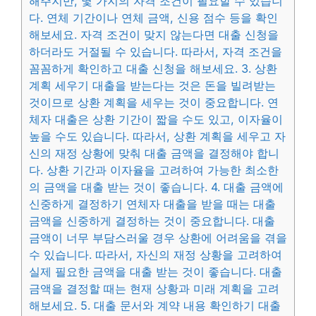
해주지만, 몇 가지의 자격 조건이 필요할 수 있습니
다. 연체 기간이나 연체 금액, 신용 점수 등을 확인
해보세요. 자격 조건이 맞지 않는다면 대출 신청을
하더라도 거절될 수 있습니다. 따라서, 자격 조건을
꼼꼼하게 확인하고 대출 신청을 해보세요. 3. 상환
계획 세우기 대출을 받는다는 것은 돈을 빌려받는
것이므로 상환 계획을 세우는 것이 중요합니다. 연
체자 대출은 상환 기간이 짧을 수도 있고, 이자율이
높을 수도 있습니다. 따라서, 상환 계획을 세우고 자
신의 재정 상황에 맞춰 대출 금액을 결정해야 합니
다. 상환 기간과 이자율을 고려하여 가능한 최소한
의 금액을 대출 받는 것이 좋습니다. 4. 대출 금액에
신중하게 결정하기 연체자 대출을 받을 때는 대출
금액을 신중하게 결정하는 것이 중요합니다. 대출
금액이 너무 부담스러울 경우 상환에 어려움을 겪을
수 있습니다. 따라서, 자신의 재정 상황을 고려하여
실제 필요한 금액을 대출 받는 것이 좋습니다. 대출
금액을 결정할 때는 현재 상황과 미래 계획을 고려
해보세요. 5. 대출 문서와 계약 내용 확인하기 대출