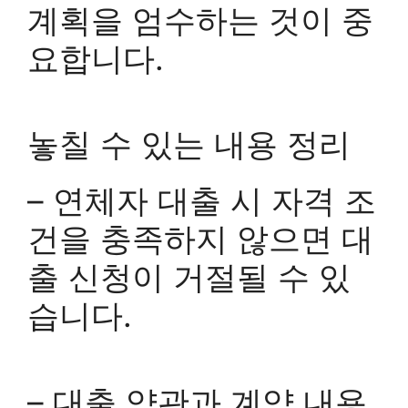
계획을 엄수하는 것이 중
요합니다.
놓칠 수 있는 내용 정리
– 연체자 대출 시 자격 조
건을 충족하지 않으면 대
출 신청이 거절될 수 있
습니다.
– 대출 약관과 계약 내용