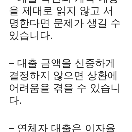
을 제대로 읽지 않고 서
명한다면 문제가 생길 수
있습니다.
– 대출 금액을 신중하게
결정하지 않으면 상환에
어려움을 겪을 수 있습니
다.
– 연체자 대출은 이자율