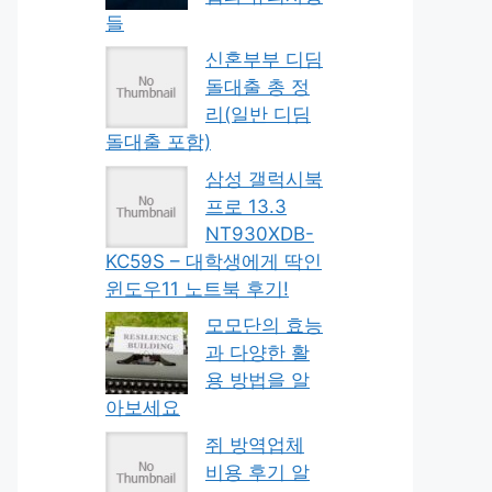
들
신혼부부 디딤
돌대출 총 정
리(일반 디딤
돌대출 포함)
삼성 갤럭시북
프로 13.3
NT930XDB-
KC59S – 대학생에게 딱인
윈도우11 노트북 후기!
모모단의 효능
과 다양한 활
용 방법을 알
아보세요
쥐 방역업체
비용 후기 알