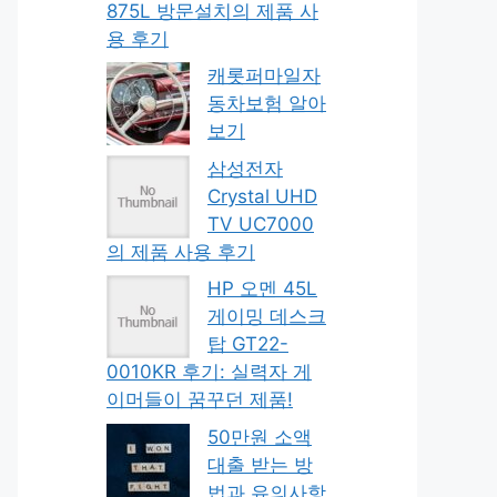
875L 방문설치의 제품 사
용 후기
캐롯퍼마일자
동차보험 알아
보기
삼성전자
Crystal UHD
TV UC7000
의 제품 사용 후기
HP 오멘 45L
게이밍 데스크
탑 GT22-
0010KR 후기: 실력자 게
이머들이 꿈꾸던 제품!
50만원 소액
대출 받는 방
법과 유의사항