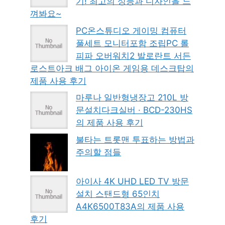
기! 최고의 성능과 디자인을 느
껴봐요~
PC온스튜디오 게이밍 컴퓨터
풀세트 모니터포함 조립PC 롤
피파 오버워치2 발로란트 서든
로스트아크 배그 아이온 게임용 데스크탑의
제품 사용 후기
마루나 일반형냉장고 210L 방
문설치다크실버 · BCD-230HS
의 제품 사용 후기
불타는 트롯맨 투표하는 방법과
주의할 점들
아이사 4K UHD LED TV 방문
설치 스탠드형 65인치
A4K6500T83A의 제품 사용
후기