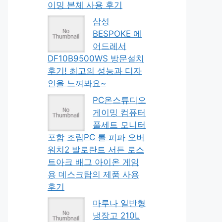
이밍 본체 사용 후기
삼성
BESPOKE 에
어드레서
DF10B9500WS 방문설치
후기! 최고의 성능과 디자
인을 느껴봐요~
PC온스튜디오
게이밍 컴퓨터
풀세트 모니터
포함 조립PC 롤 피파 오버
워치2 발로란트 서든 로스
트아크 배그 아이온 게임
용 데스크탑의 제품 사용
후기
마루나 일반형
냉장고 210L