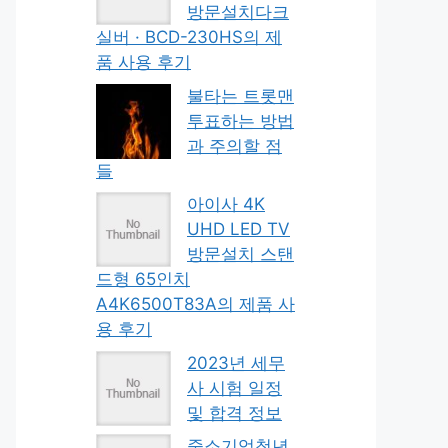
방문설치다크
실버 · BCD-230HS의 제
품 사용 후기
불타는 트롯맨
투표하는 방법
과 주의할 점
들
아이사 4K
UHD LED TV
방문설치 스탠
드형 65인치
A4K6500T83A의 제품 사
용 후기
2023년 세무
사 시험 일정
및 합격 정보
중소기업청년