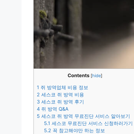
Contents
[
hide
]
1
쥐 방역업체 비용 정보
2
세스코 쥐 방역 비용
3
세스코 쥐 방역 후기
4
쥐 방역 Q&A
5
세스코 쥐 방역 무료진단 서비스 알아보기
5.1
세스코 무료진단 서비스 신청하러가기
5.2
꼭 참고해야만 하는 정보