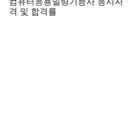
컴퓨터응용밀링기능사 응시자
격 및 합격률