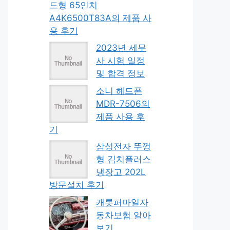
드형 65인치
A4K6500T83A의 제품 사
용 후기
2023년 세무
사 시험 일정
및 합격 정보
소니 헤드폰
MDR-7506의
제품 사용 후
기
삼성전자 뚜껑
형 김치플러스
냉장고 202L
방문설치 후기
캐롯퍼마일자
동차보험 알아
보기