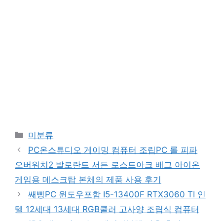
Categories
미분류
PC온스튜디오 게이밍 컴퓨터 조립PC 롤 피파
오버워치2 발로란트 서든 로스트아크 배그 아이온
게임용 데스크탑 본체의 제품 사용 후기
쌔삥PC 윈도우포함 I5-13400F RTX3060 TI 인
텔 12세대 13세대 RGB쿨러 고사양 조립식 컴퓨터