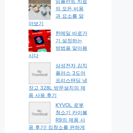
임플란트 치료
의 모든 비용
과 요소를 알
아보기
한메일 바로가
기 설정하는
방법을 알아봅
시다
삼성전자 김치
플러스 3도어
프리스탠딩 냉
장고 328L 방문설치의 제
품 사용 후기
KYVOL 로봇
청소기 카이볼
R9의 제품 사
용 후기! 집청소를 편하게