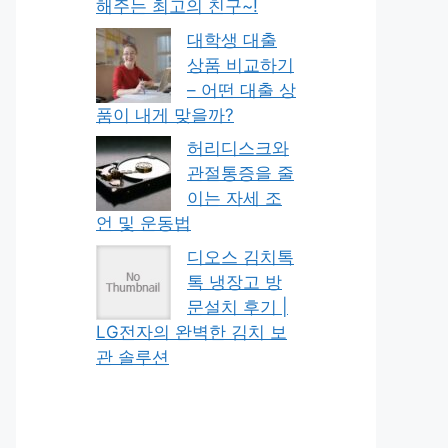
해주는 최고의 친구~!
대학생 대출
상품 비교하기
– 어떤 대출 상
품이 내게 맞을까?
허리디스크와
관절통증을 줄
이는 자세 조
언 및 운동법
디오스 김치톡
톡 냉장고 방
문설치 후기 |
LG전자의 완벽한 김치 보
관 솔루션