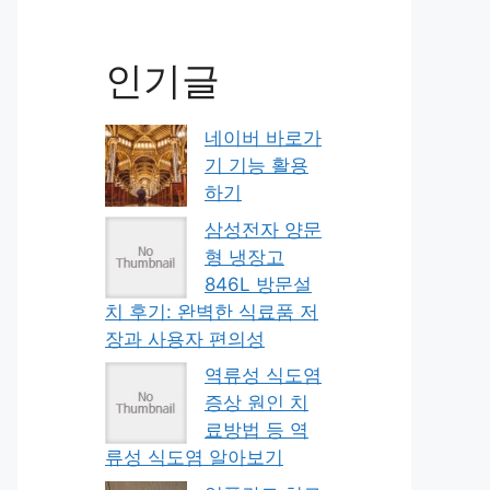
인기글
네이버 바로가
기 기능 활용
하기
삼성전자 양문
형 냉장고
846L 방문설
치 후기: 완벽한 식료품 저
장과 사용자 편의성
역류성 식도염
증상 원인 치
료방법 등 역
류성 식도염 알아보기