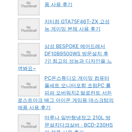
품 사용 후기
지티컴 GTA75F46T-ZX 고성
능 게이밍 본체 사용 후기
삼성 BESPOKE 에어드레서
DF10B9500WS 방문설치 후
기! 최고의 성능과 디자인을 느
껴봐요~
PC온스튜디오 게이밍 컴퓨터
풀세트 모니터포함 조립PC 롤
피파 오버워치2 발로란트 서든
로스트아크 배그 아이온 게임용 데스크탑의
제품 사용 후기
마루나 일반형냉장고 210L 방
문설치다크실버 · BCD-230HS