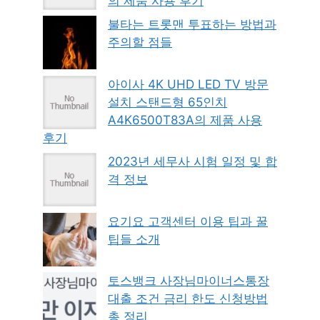
의 제품 사용 후기
불타는 트롯맨 투표하는 방법과
주의할 점들
아이사 4K UHD LED TV 방문
설치 스탠드형 65인치
A4K6500T83A의 제품 사용
후기
2023년 세무사 시험 일정 및 합
격 정보
요기요 고객센터 이용 팁과 꿀
팁들 소개
토스뱅크 사장님마이너스통장
대출 조건 금리 한도 신청방법
총 정리