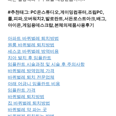
#추천태그: PC온스튜디오,게이밍컴퓨터,조립PC,
롤,피파,오버워치2,발로란트,서든로스트아크,배그,
아이온,게임용데스크탑,본체의제품사용후기
아파트 바퀴벌레 퇴치방법
원룸 바퀴벌레 퇴치방법
세스코 바퀴벌레 방역비용
치아 발치 후 임플란트
임플란트 시술과정 및 시술 후 주의사항
바퀴벌레 방역업체 가격
바퀴벌레 퇴치 전문업체
아래 어금니 임플란트 비용
임플란트 가격
바퀴벌레 퇴치방법
집 바퀴벌레 퇴치방법
바퀴벌레 약 파는 곳
바퀴벌레 퇴치하는 방법