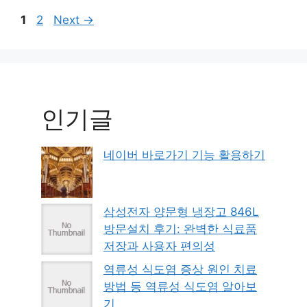
Page
Page
1
2
Next
→
인기글
네이버 바로가기 기능 활용하기
삼성전자 양문형 냉장고 846L
방문설치 후기: 완벽한 식료품
저장과 사용자 편의성
역류성 식도염 증상 원인 치료
방법 등 역류성 식도염 알아보
기