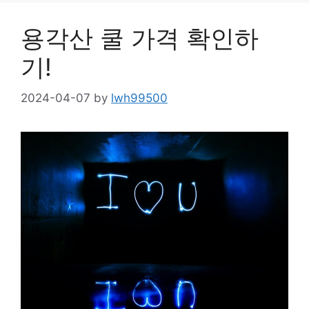
용각산 쿨 가격 확인하
기!
2024-04-07
by
lwh99500