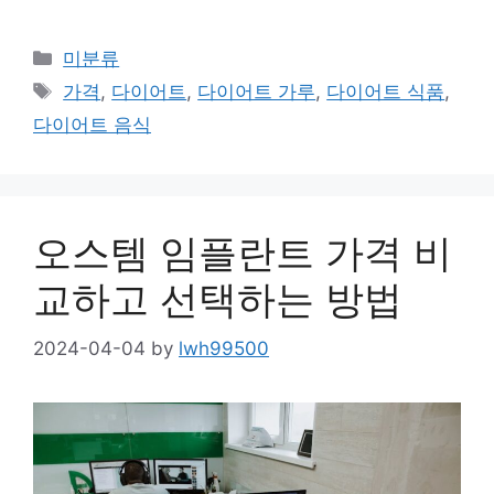
Categories
미분류
Tags
가격
,
다이어트
,
다이어트 가루
,
다이어트 식품
,
다이어트 음식
오스템 임플란트 가격 비
교하고 선택하는 방법
2024-04-04
by
lwh99500