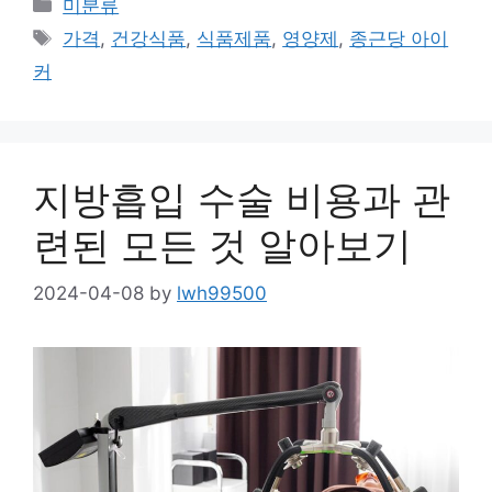
Categories
미분류
Tags
가격
,
건강식품
,
식품제품
,
영양제
,
종근당 아이
커
지방흡입 수술 비용과 관
련된 모든 것 알아보기
2024-04-08
by
lwh99500