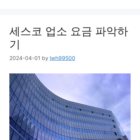
세스코 업소 요금 파악하
기
2024-04-01
by
lwh99500