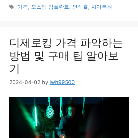
Tags
가격
,
오스템 임플란트
,
인식률
,
치아복원
디제로킹 가격 파악하는
방법 및 구매 팁 알아보
기
2024-04-02
by
lwh99500