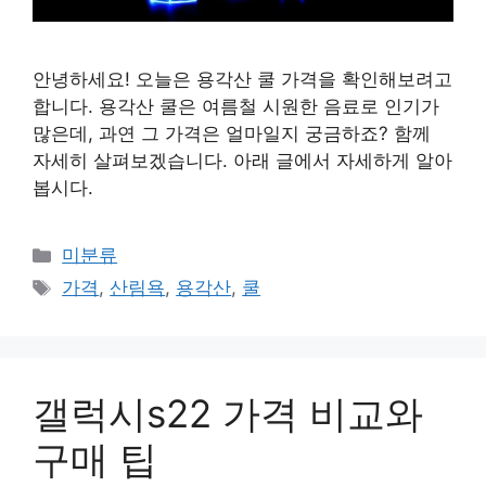
안녕하세요! 오늘은 용각산 쿨 가격을 확인해보려고
합니다. 용각산 쿨은 여름철 시원한 음료로 인기가
많은데, 과연 그 가격은 얼마일지 궁금하죠? 함께
자세히 살펴보겠습니다. 아래 글에서 자세하게 알아
봅시다.
Categories
미분류
Tags
가격
,
산림욕
,
용각산
,
쿨
갤럭시s22 가격 비교와
구매 팁