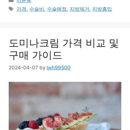
미분류
Tags
가격
,
수술비
,
수술예정
,
지방제거
,
지방흡입
도미나크림 가격 비교 및
구매 가이드
2024-04-07
by
lwh99500