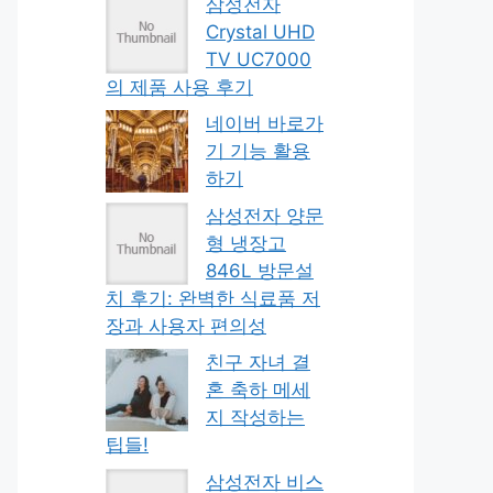
삼성전자
Crystal UHD
TV UC7000
의 제품 사용 후기
네이버 바로가
기 기능 활용
하기
삼성전자 양문
형 냉장고
846L 방문설
치 후기: 완벽한 식료품 저
장과 사용자 편의성
친구 자녀 결
혼 축하 메세
지 작성하는
팁들!
삼성전자 비스