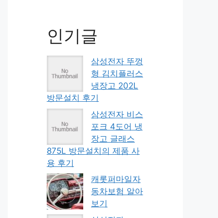
인기글
삼성전자 뚜껑
형 김치플러스
냉장고 202L
방문설치 후기
삼성전자 비스
포크 4도어 냉
장고 글래스
875L 방문설치의 제품 사
용 후기
캐롯퍼마일자
동차보험 알아
보기