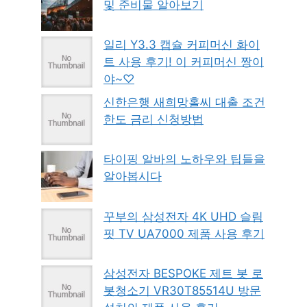
및 준비물 알아보기
일리 Y3.3 캡슐 커피머신 화이
트 사용 후기! 이 커피머신 짱이
야~♡
신한은행 새희망홀씨 대출 조건
한도 금리 신청방법
타이핑 알바의 노하우와 팁들을
알아봅시다
꾸부의 삼성전자 4K UHD 슬림
핏 TV UA7000 제품 사용 후기
삼성전자 BESPOKE 제트 봇 로
봇청소기 VR30T85514U 방문