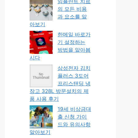
임플란트 치료
의 모든 비용
과 요소를 알
아보기
한메일 바로가
기 설정하는
방법을 알아봅
시다
삼성전자 김치
플러스 3도어
프리스탠딩 냉
장고 328L 방문설치의 제
품 사용 후기
19세 비상금대
출 신청 가이
드와 유의사항
알아보기