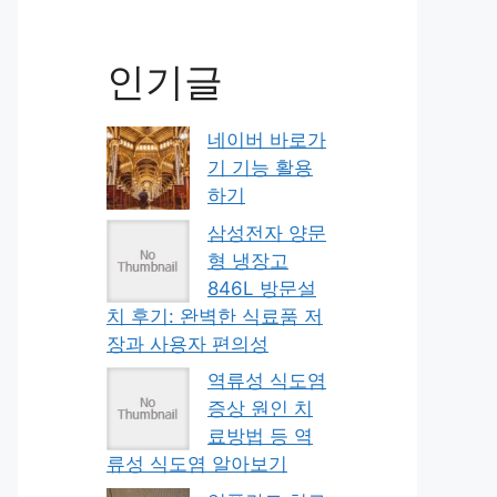
인기글
네이버 바로가
기 기능 활용
하기
삼성전자 양문
형 냉장고
846L 방문설
치 후기: 완벽한 식료품 저
장과 사용자 편의성
역류성 식도염
증상 원인 치
료방법 등 역
류성 식도염 알아보기