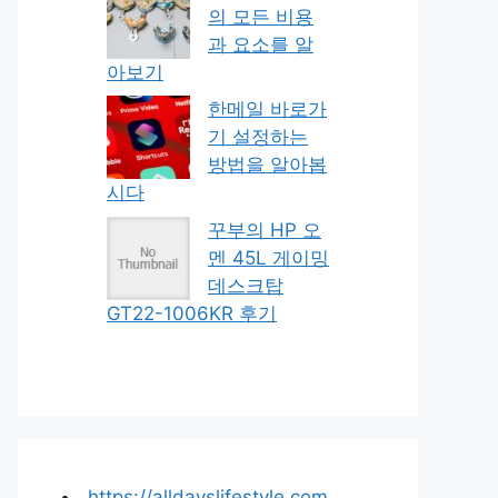
의 모든 비용
과 요소를 알
아보기
한메일 바로가
기 설정하는
방법을 알아봅
시다
꾸부의 HP 오
멘 45L 게이밍
데스크탑
GT22-1006KR 후기
https://alldayslifestyle.com