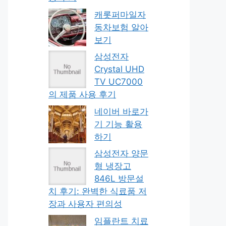
캐롯퍼마일자
동차보험 알아
보기
삼성전자
Crystal UHD
TV UC7000
의 제품 사용 후기
네이버 바로가
기 기능 활용
하기
삼성전자 양문
형 냉장고
846L 방문설
치 후기: 완벽한 식료품 저
장과 사용자 편의성
임플란트 치료