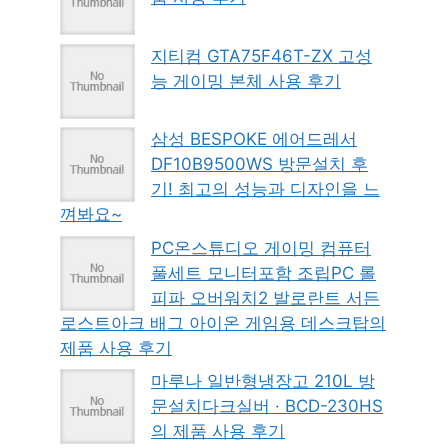
지티컴 GTA75F46T-ZX 고성
능 게이밍 본체 사용 후기
삼성 BESPOKE 에어드레서
DF10B9500WS 방문설치 후
기! 최고의 성능과 디자인을 느
껴봐요~
PC온스튜디오 게이밍 컴퓨터
풀세트 모니터포함 조립PC 롤
피파 오버워치2 발로란트 서든
로스트아크 배그 아이온 게임용 데스크탑의
제품 사용 후기
마루나 일반형냉장고 210L 방
문설치다크실버 · BCD-230HS
의 제품 사용 후기